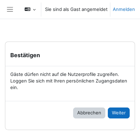
Zum Hauptinhalt
Sie sind als Gast angemeldet
Anmelden
Website-Übersicht
Bestätigen
Gäste dürfen nicht auf die Nutzerprofile zugreifen.
Loggen Sie sich mit Ihren persönlichen Zugangsdaten
ein.
Abbrechen
Weiter