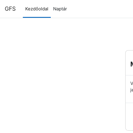
Tovább a fő tartalomhoz
GFS
Kezdőoldal
Naptár
V
j