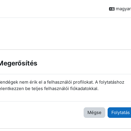
magyar ‎
Megerősítés
endégek nem érik el a felhasználói profilokat. A folytatáshoz
elentkezzen be teljes felhasználói fiókadatokkal.
Mégse
Folytatás